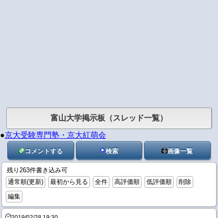
富山大学掲示板（スレッド一覧）
●
京大受験専門塾・京大紅萌会
コメントする
検索
画像一覧
残り263件書き込み可
通常順(更新)
最初から見る
全件
高評価順
低評価順
削除
編集
2019/02/28 19:30