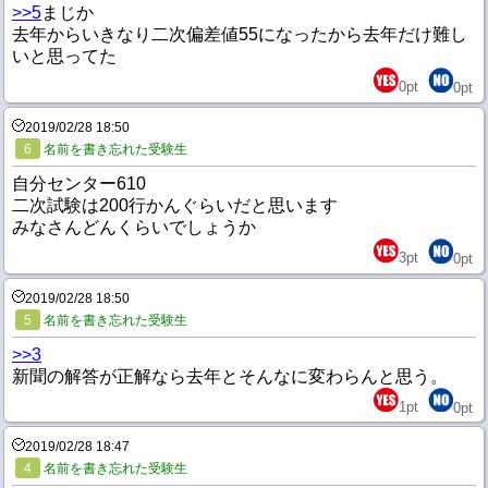
>>5
まじか
去年からいきなり二次偏差値55になったから去年だけ難し
いと思ってた
0
pt
0
pt
2019/02/28 18:50
6
名前を書き忘れた受験生
自分センター610
二次試験は200行かんぐらいだと思います
みなさんどんくらいでしょうか
3
pt
0
pt
2019/02/28 18:50
5
名前を書き忘れた受験生
>>3
新聞の解答が正解なら去年とそんなに変わらんと思う。
1
pt
0
pt
2019/02/28 18:47
4
名前を書き忘れた受験生