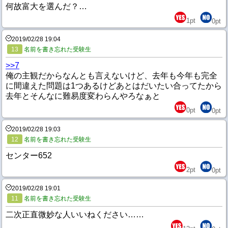
何故富大を選んだ？…
1
pt
0
pt
2019/02/28 19:04
13
名前を書き忘れた受験生
>>7
俺の主観だからなんとも言えないけど、去年も今年も完全
に間違えた問題は1つあるけどあとはだいたい合ってたから
去年とそんなに難易度変わらんやろなぁと
0
pt
0
pt
2019/02/28 19:03
12
名前を書き忘れた受験生
センター652
2
pt
0
pt
2019/02/28 19:01
11
名前を書き忘れた受験生
二次正直微妙な人いいねください……