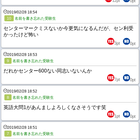
12
pt
0
pt
2019/02/28 18:54
10
名前を書き忘れた受験生
センターマークミスないか今更気になるんだが、セン利受
かったけど怖い
3
pt
0
pt
2019/02/28 18:53
9
名前を書き忘れた受験生
だれかセンター600ない同志いないんか
7
pt
0
pt
2019/02/28 18:52
8
名前を書き忘れた受験生
英語大問1があんましよろしくなさそうです笑
1
pt
0
pt
2019/02/28 18:51
7
名前を書き忘れた受験生