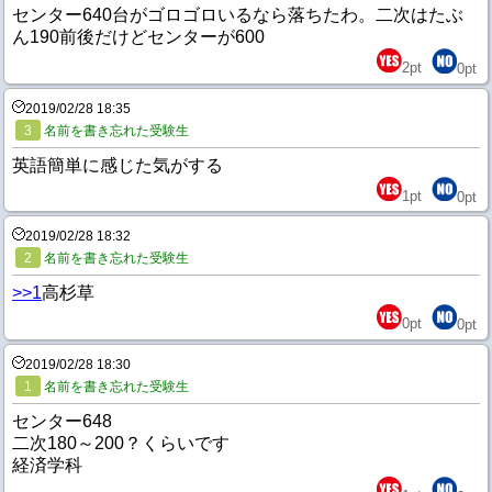
センター640台がゴロゴロいるなら落ちたわ。二次はたぶ
ん190前後だけどセンターが600
2
pt
0
pt
2019/02/28 18:35
3
名前を書き忘れた受験生
英語簡単に感じた気がする
1
pt
0
pt
2019/02/28 18:32
2
名前を書き忘れた受験生
>>1
高杉草
0
pt
0
pt
2019/02/28 18:30
1
名前を書き忘れた受験生
センター648
二次180～200？くらいです
経済学科