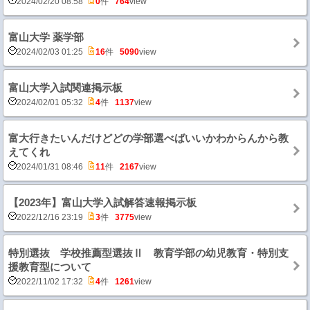
2024/02/20 08:58
0
件
764
view
富山大学 薬学部
2024/02/03 01:25
16
件
5090
view
富山大学入試関連掲示板
2024/02/01 05:32
4
件
1137
view
富大行きたいんだけどどの学部選べばいいかわからんから教
えてくれ
2024/01/31 08:46
11
件
2167
view
【2023年】富山大学入試解答速報掲示板
2022/12/16 23:19
3
件
3775
view
特別選抜 学校推薦型選抜Ⅱ 教育学部の幼児教育・特別支
援教育型について
2022/11/02 17:32
4
件
1261
view