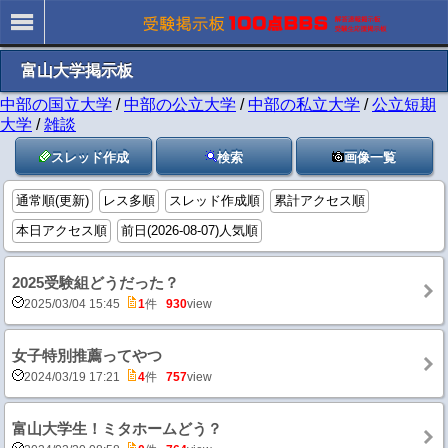
富山大学掲示板
中部の国立大学
/
中部の公立大学
/
中部の私立大学
/
公立短期
大学
/
雑談
スレッド作成
検索
画像一覧
通常順(更新)
レス多順
スレッド作成順
累計アクセス順
本日アクセス順
前日(2026-08-07)人気順
2025受験組どうだった？
2025/03/04 15:45
1
件
930
view
女子特別推薦ってやつ
2024/03/19 17:21
4
件
757
view
富山大学生！ミタホームどう？