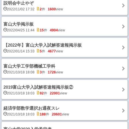
説明会中止やぞ
2022/11/02 17:32
2
件
1600
view
富山大学掲示板
2022/04/25 11:44
15
件
4904
view
【2022年】富山大学入試解答速報掲示板
2022/01/14 15:33
5
件
4677
view
富山大学工学部機械工学科
2021/10/18 18:08
3
件
1726
view
2019富山大学入試解答速報掲示板②
2021/10/18 18:03
92
件
22001
view
経済学部数学選択お通夜スレ
2021/10/18 18:03
188
件
20601
view