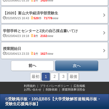
2020/06/01 03:35
1
件
1420
view
【2020】富山大学経済学部受験生
2020/05/15 16:43
520
件
71778
view
学部学科とセンターと2次の自己採点書いてけ
2020/04/23 19:18
3
件
2102
view
授業開始日
2020/04/13 23:33
1
件
1627
view
前へ
次へ
最初
1
2
3
最後
利用規約
｜
プライバシーポリシー
｜
広告掲載
お問い合わせ
｜
削除依頼
｜
捜査関係事項照会
©受験掲示板・100点BBS【大学受験解答速報掲示板・
受験生応援掲示板】