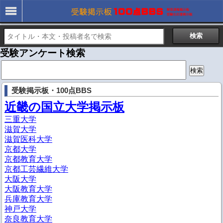
受験アンケート検索
検
索:
受験掲示板・100点BBS
近畿の国立大学掲示板
三重大学
滋賀大学
滋賀医科大学
京都大学
京都教育大学
京都工芸繊維大学
大阪大学
大阪教育大学
兵庫教育大学
神戸大学
奈良教育大学