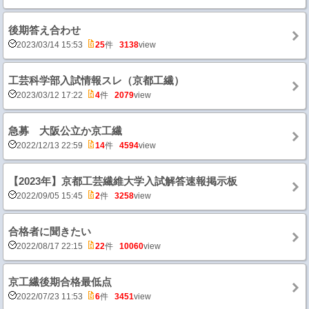
後期答え合わせ
2023/03/14 15:53
25
件
3138
view
工芸科学部入試情報スレ（京都工繊）
2023/03/12 17:22
4
件
2079
view
急募 大阪公立か京工繊
2022/12/13 22:59
14
件
4594
view
【2023年】京都工芸繊維大学入試解答速報掲示板
2022/09/05 15:45
2
件
3258
view
合格者に聞きたい
2022/08/17 22:15
22
件
10060
view
京工繊後期合格最低点
2022/07/23 11:53
6
件
3451
view