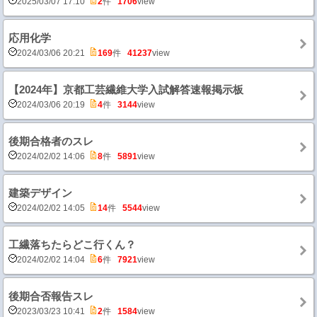
2025/03/07 17:10
2
件
1706
view
応用化学
2024/03/06 20:21
169
件
41237
view
【2024年】京都工芸繊維大学入試解答速報掲示板
2024/03/06 20:19
4
件
3144
view
後期合格者のスレ
2024/02/02 14:06
8
件
5891
view
建築デザイン
2024/02/02 14:05
14
件
5544
view
工繊落ちたらどこ行くん？
2024/02/02 14:04
6
件
7921
view
後期合否報告スレ
2023/03/23 10:41
2
件
1584
view