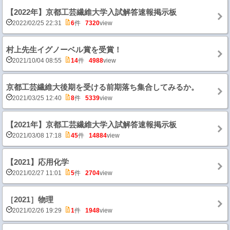
【2022年】京都工芸繊維大学入試解答速報掲示板
2022/02/25 22:31
6
件
7320
view
村上先生イグノーベル賞を受賞！
2021/10/04 08:55
14
件
4988
view
京都工芸繊維大後期を受ける前期落ち集合してみるか。
2021/03/25 12:40
8
件
5339
view
【2021年】京都工芸繊維大学入試解答速報掲示板
2021/03/08 17:18
45
件
14884
view
【2021】応用化学
2021/02/27 11:01
5
件
2704
view
［2021］物理
2021/02/26 19:29
1
件
1948
view