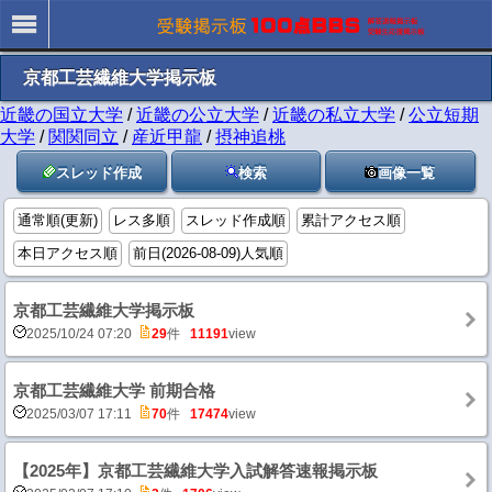
京都工芸繊維大学掲示板
近畿の国立大学
/
近畿の公立大学
/
近畿の私立大学
/
公立短期
大学
/
関関同立
/
産近甲龍
/
摂神追桃
スレッド作成
検索
画像一覧
通常順(更新)
レス多順
スレッド作成順
累計アクセス順
本日アクセス順
前日(2026-08-09)人気順
京都工芸繊維大学掲示板
2025/10/24 07:20
29
件
11191
view
京都工芸繊維大学 前期合格
2025/03/07 17:11
70
件
17474
view
【2025年】京都工芸繊維大学入試解答速報掲示板