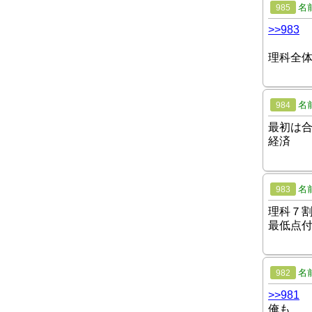
名
985
>>983
理科全体
名
984
最初は合
経済
名
983
理科７
最低点
名
982
>>981
俺も