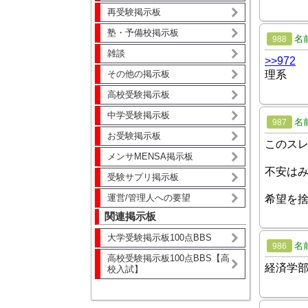
再受験掲示板
塾・予備校掲示板
名
988
雑談
>>972
その他の掲示板
理系
高校受験掲示板
中学受験掲示板
名
987
お受験掲示板
このス
メンサMENSA掲示板
不安は
受験サプリ掲示板
運営/管理人への要望
希望を
関連掲示板
大学受験掲示板100点BBS
名
986
高校受験掲示板100点BBS【高
経済学部
校入試】