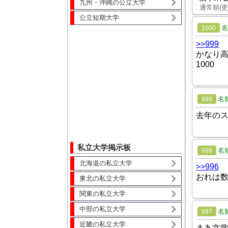
九州・沖縄の公立大学
通常順(更
公立短期大学
名
1000
>>999
かなり
1000
名
999
去年の
私立大学掲示板
名
998
北海道の私立大学
>>996
おれは
東北の私立大学
関東の私立大学
中部の私立大学
名
997
近畿の私立大学
まあ文学