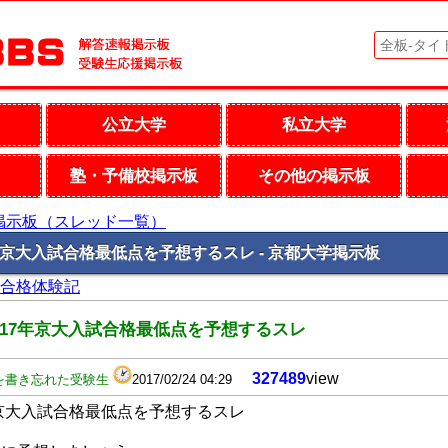
公立大学
私立大学
塾・予備校掲示板
その他の掲示板
掲示板（スレッド一覧）
7年京大入試合格最低点を予想するスレ - 京都大学掲示板
学合格体験記
017年京大入試合格最低点を予想するスレ
327489
view
を書き忘れた受験生
2017/02/24 04:29
年京大入試合格最低点を予想するスレ