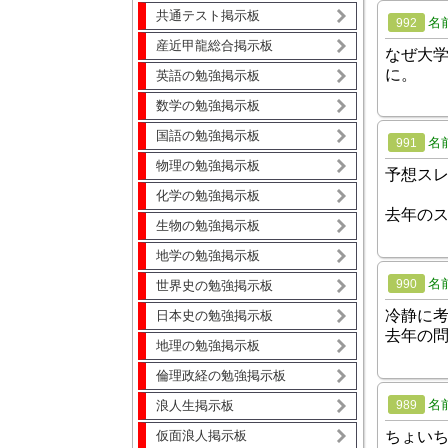
共通テスト掲示板
名
992
産近甲龍総合掲示板
なぜ大
に。
英語の勉強掲示板
数学の勉強掲示板
国語の勉強掲示板
名
991
物理の勉強掲示板
予想ス
化学の勉強掲示板
去年の
生物の勉強掲示板
地学の勉強掲示板
名
990
世界史の勉強掲示板
冷静に考
日本史の勉強掲示板
去年の
地理の勉強掲示板
倫理政経の勉強掲示板
名
989
浪人生掲示板
ちょいち
仮面浪人掲示板