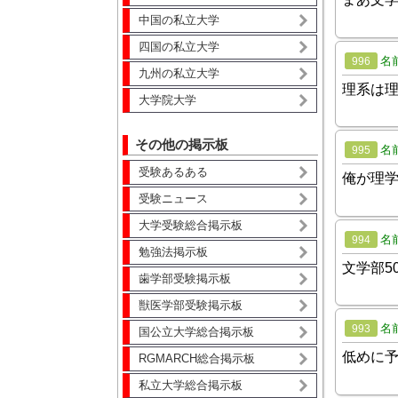
中国の私立大学
四国の私立大学
名
996
九州の私立大学
理系は
大学院大学
その他の掲示板
名
995
受験あるある
俺が理
受験ニュース
大学受験総合掲示板
名
994
勉強法掲示板
文学部5
歯学部受験掲示板
獣医学部受験掲示板
名
993
国公立大学総合掲示板
低めに
RGMARCH総合掲示板
私立大学総合掲示板