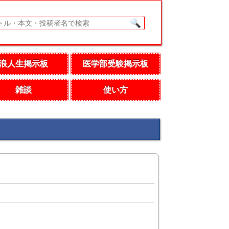
浪人生掲示板
医学部受験掲示板
雑談
使い方