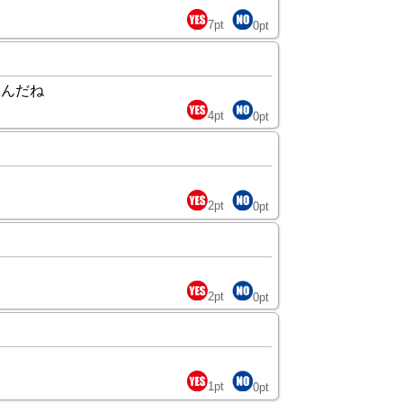
7
pt
0
pt
るんだね
4
pt
0
pt
2
pt
0
pt
2
pt
0
pt
1
pt
0
pt