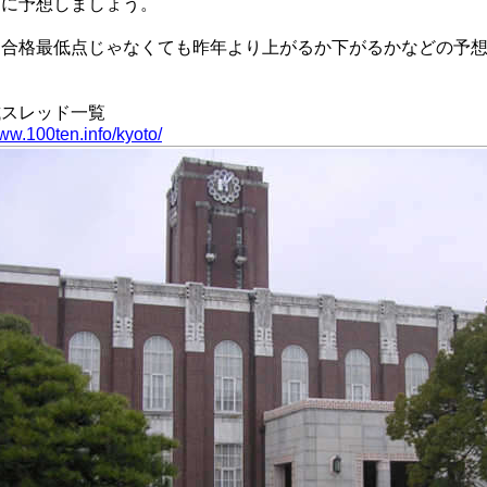
とに予想しましょう。
な合格最低点じゃなくても昨年より上がるか下がるかなどの予想
試スレッド一覧
www.100ten.info/kyoto/