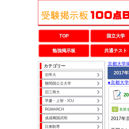
TOP
国立大学
勉強掲示板
共通テスト
京都大学
カテゴリー
201
旧帝大
●京都大
難関国公立大学
旧三商大
2
早慶・上智・ICU
RGMARCH
名前
0
成成獨国武明
2017
日東駒専