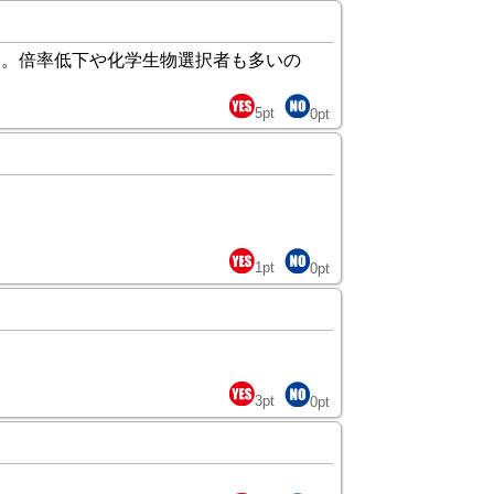
う。倍率低下や化学生物選択者も多いの
5
pt
0
pt
1
pt
0
pt
3
pt
0
pt