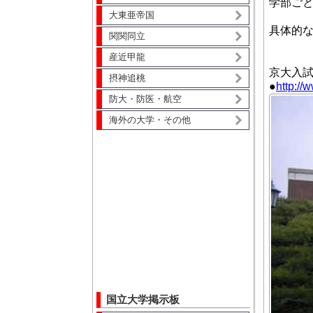
学部ご
大東亜帝国
具体的
関関同立
産近甲龍
京大入
摂神追桃
●
http://
防大・防医・航空
海外の大学・その他
国立大学掲示板