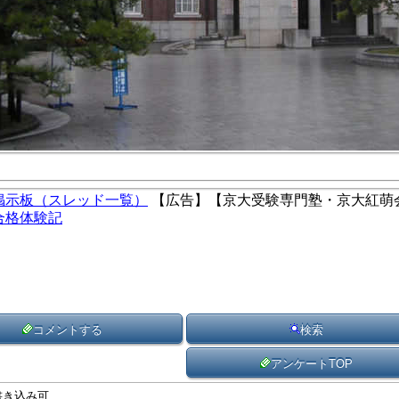
掲示板（スレッド一覧）
【広告】【京大受験専門塾・京大紅萌
合格体験記
コメントする
検索
アンケートTOP
書き込み可