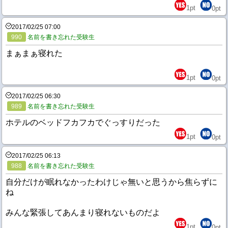
1
pt
0
pt
2017/02/25 07:00
990
名前を書き忘れた受験生
まぁまぁ寝れた
1
pt
0
pt
2017/02/25 06:30
989
名前を書き忘れた受験生
ホテルのベッドフカフカでぐっすりだった
1
pt
0
pt
2017/02/25 06:13
988
名前を書き忘れた受験生
自分だけが眠れなかったわけじゃ無いと思うから焦らずに
ね
みんな緊張してあんまり寝れないものだよ
1
pt
0
pt