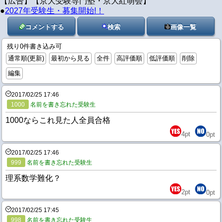
【広告】【京大受験専門塾・京大紅萌会】
●
2027年受験生・募集開始!！
コメントする
検索
画像一覧
残り0件書き込み可
通常順(更新)
最初から見る
全件
高評価順
低評価順
削除
編集
2017/02/25 17:46
1000
名前を書き忘れた受験生
1000ならこれ見た人全員合格
4
pt
0
pt
2017/02/25 17:46
999
名前を書き忘れた受験生
理系数学難化？
2
pt
0
pt
2017/02/25 17:45
998
名前を書き忘れた受験生