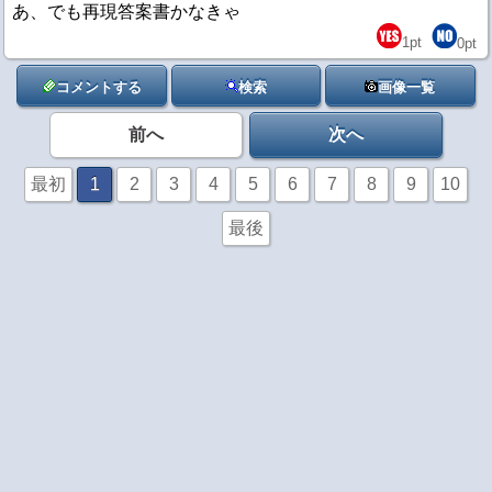
あ、でも再現答案書かなきゃ
1
pt
0
pt
コメントする
検索
画像一覧
前へ
次へ
最初
1
2
3
4
5
6
7
8
9
10
最後