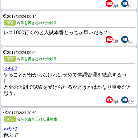
0
pt
0
pt
2017/02/24 00:14
973
名前を書き忘れた受験生
レス1000行くのと入試本番どっちが早いだろ？
1
pt
0
pt
2017/02/24 00:09
972
名前を書き忘れた受験生
>>962
やることが分からなければせめて体調管理を徹底するべ
し。
万全の体調で試験を受けられるかどうかはかなり重要だと
思う。
3
pt
0
pt
2017/02/23 20:50
971
名前を書き忘れた受験生
>>970
遊ぶで