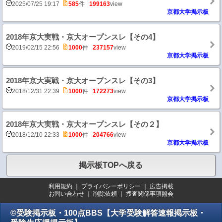
2025/07/25 19:17
585
件
199163
view
京都大学掲示板
2018年京大実戦・京大オープンスレ【その4】
2019/02/15 22:56
1000
件
237157
view
京都大学掲示板
2018年京大実戦・京大オープンスレ【その3】
2018/12/31 22:39
1000
件
172273
view
京都大学掲示板
2018年京大実戦・京大オープンスレ【その２】
2018/12/10 22:33
1000
件
204766
view
京都大学掲示板
掲示板TOPへ戻る
利用規約
｜
プライバシーポリシー
｜
広告掲載
お問い合わせ
｜
削除依頼
｜
捜査関係事項照会
©受験掲示板・100点BBS【大学受験解答速報掲示板・