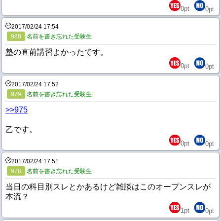
0
pt
0
pt
2017/02/24 17:54
980
名前を書き忘れた受験生
塾の直前講習よかったです。
0
pt
0
pt
2017/02/24 17:52
979
名前を書き忘れた受験生
>>975
乙です。
0
pt
0
pt
2017/02/24 17:51
978
名前を書き忘れた受験生
当日の科目別スレとかあるけど雑談はこのオープンスレが
本流？
1
pt
0
pt