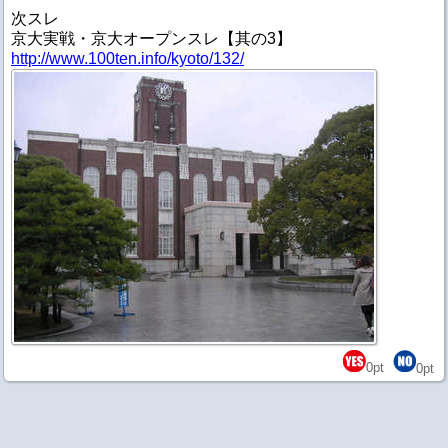
次スレ
京大実戦・京大オープンスレ【其の3】
http://www.100ten.info/kyoto/132/
0
pt
0
pt