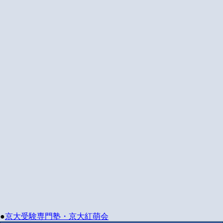
●
京大受験専門塾・京大紅萌会