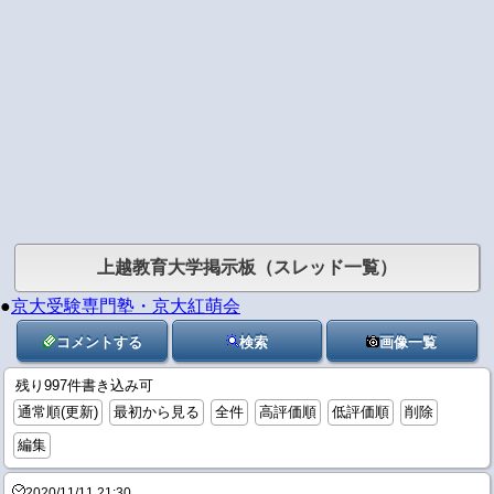
上越教育大学掲示板（スレッド一覧）
●
京大受験専門塾・京大紅萌会
コメントする
検索
画像一覧
残り997件書き込み可
通常順(更新)
最初から見る
全件
高評価順
低評価順
削除
編集
2020/11/11 21:30