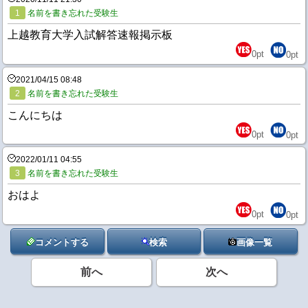
1
名前を書き忘れた受験生
上越教育大学入試解答速報掲示板
0
pt
0
pt
2021/04/15 08:48
2
名前を書き忘れた受験生
こんにちは
0
pt
0
pt
2022/01/11 04:55
3
名前を書き忘れた受験生
おはよ
0
pt
0
pt
コメントする
検索
画像一覧
前へ
次へ