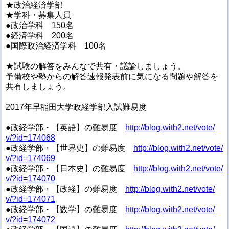
★政治経済学部
★学科・募集人員
●政治学科 150名
●経済学科 200名
●国際政治経済学科 100名
★試験の解答をみんなで共有・議論しましょう。
予備校や塾からの解答速報発表前に気になる問題や解答を
共有しましょう。
2017年早稲田大学政経学部入試難易度
●政経学部・【英語】の難易度
http://blog.with2.net/vote/
v/?id=174068
●政経学部・【世界史】の難易度
http://blog.with2.net/vote/
v/?id=174069
●政経学部・【日本史】の難易度
http://blog.with2.net/vote/
v/?id=174070
●政経学部・【政経】の難易度
http://blog.with2.net/vote/
v/?id=174071
●政経学部・【数学】の難易度
http://blog.with2.net/vote/
v/?id=174072