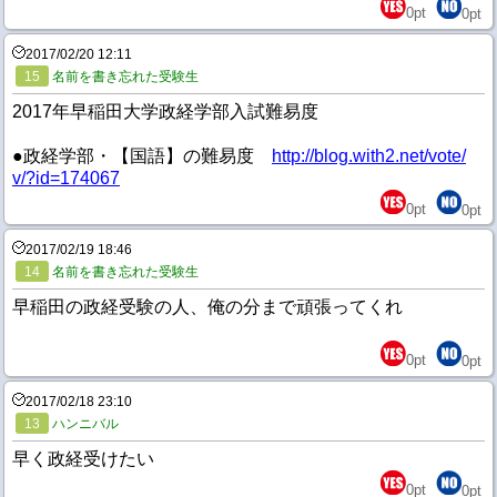
0
pt
0
pt
2017/02/20 12:11
15
名前を書き忘れた受験生
2017年早稲田大学政経学部入試難易度
●政経学部・【国語】の難易度
http://blog.with2.net/vote/
v/?id=174067
0
pt
0
pt
2017/02/19 18:46
14
名前を書き忘れた受験生
早稲田の政経受験の人、俺の分まで頑張ってくれ
0
pt
0
pt
2017/02/18 23:10
13
ハンニバル
早く政経受けたい
0
pt
0
pt