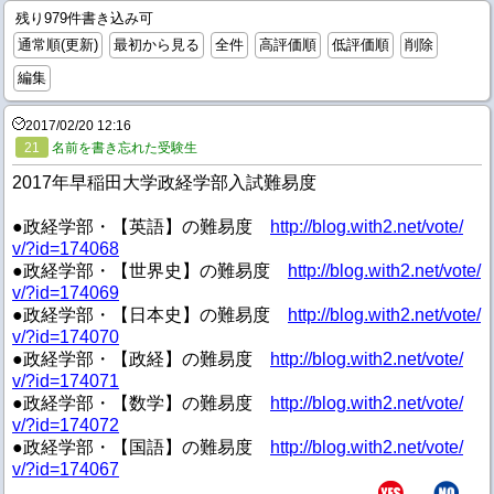
残り979件書き込み可
通常順(更新)
最初から見る
全件
高評価順
低評価順
削除
編集
2017/02/20 12:16
21
名前を書き忘れた受験生
2017年早稲田大学政経学部入試難易度
●政経学部・【英語】の難易度
http://blog.with2.net/vote/
v/?id=174068
●政経学部・【世界史】の難易度
http://blog.with2.net/vote/
v/?id=174069
●政経学部・【日本史】の難易度
http://blog.with2.net/vote/
v/?id=174070
●政経学部・【政経】の難易度
http://blog.with2.net/vote/
v/?id=174071
●政経学部・【数学】の難易度
http://blog.with2.net/vote/
v/?id=174072
●政経学部・【国語】の難易度
http://blog.with2.net/vote/
v/?id=174067