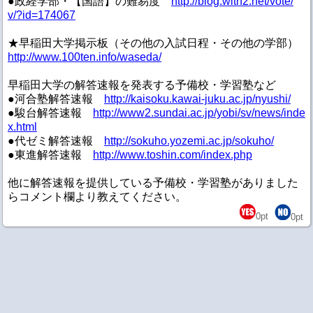
●政経学部・【国語】の難易度
http://blog.with2.net/vote/
v/?id=174067
★早稲田大学掲示板（その他の入試日程・その他の学部）
http://www.100ten.info/waseda/
早稲田大学の解答速報を発表する予備校・学習塾など
●河合塾解答速報
http://kaisoku.kawai-juku.ac.jp/nyushi/
●駿台解答速報
http://www2.sundai.ac.jp/yobi/sv/news/inde
x.html
●代ゼミ解答速報
http://sokuho.yozemi.ac.jp/sokuho/
●東進解答速報
http://www.toshin.com/index.php
他に解答速報を提供している予備校・学習塾がありました
らコメント欄より教えてください。
0
pt
0
pt