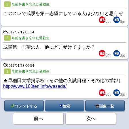
3
名前を書き忘れた受験生
このスレで成蹊を第一志望にしている人は少ないと思うぞ
0
pt
0
pt
2017/02/12 03:14
2
名前を書き忘れた受験生
成蹊第一志望の人、他にどこ受けてますか？
0
pt
0
pt
2017/01/23 06:54
1
名前を書き忘れた受験生
★早稲田大学掲示板（その他の入試日程・その他の学部）
http://www.100ten.info/waseda/
0
pt
0
pt
コメントする
検索
画像一覧
前へ
次へ