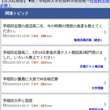
【京大紅萌会】 ●祝！早稲田大学社会科学部合格⇒
社会科学部
必勝！
関連トピック
早稲田志望の底辺高二生、今の時期の理想の進度を教えてく
ださい。
2026/07/24 16:08
4
件
190
view
勉強法掲示板（総合）
早稲田志望高二、5月14日東進共通テスト模試高3部門受けま
した。いろいろ教えてください
2026/07/04 07:38
6
件
323
view
共通テスト掲示板
早稲田が慶應に大差でW合格圧勝
2026/05/24 19:05
1
件
281
view
大学受験
早稲田大学と思想
2026/05/24 08:17
0
件
157
view
早稲田大学