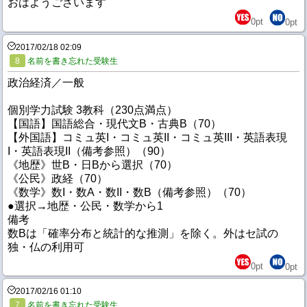
おはようございます
0
pt
0
pt
2017/02/18 02:09
8
名前を書き忘れた受験生
政治経済／一般
個別学力試験 3教科（230点満点）
【国語】国語総合・現代文B・古典B（70）
【外国語】コミュ英I・コミュ英II・コミュ英III・英語表現
I・英語表現II（備考参照）（90）
《地歴》世B・日Bから選択（70）
《公民》政経（70）
《数学》数I・数A・数II・数B（備考参照）（70）
●選択→地歴・公民・数学から1
備考
数Bは「確率分布と統計的な推測」を除く。外はセ試の
独・仏の利用可
0
pt
0
pt
2017/02/16 01:10
7
名前を書き忘れた受験生