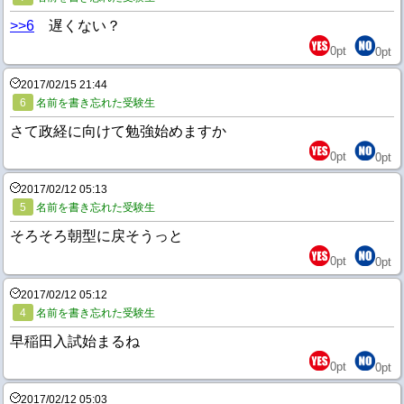
>>6
遅くない？
0
pt
0
pt
2017/02/15 21:44
6
名前を書き忘れた受験生
さて政経に向けて勉強始めますか
0
pt
0
pt
2017/02/12 05:13
5
名前を書き忘れた受験生
そろそろ朝型に戻そうっと
0
pt
0
pt
2017/02/12 05:12
4
名前を書き忘れた受験生
早稲田入試始まるね
0
pt
0
pt
2017/02/12 05:03