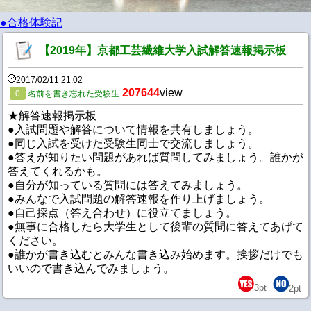
●合格体験記
【2019年】京都工芸繊維大学入試解答速報掲示板
2017/02/11 21:02
207644
view
0
名前を書き忘れた受験生
★解答速報掲示板
●入試問題や解答について情報を共有しましょう。
●同じ入試を受けた受験生同士で交流しましょう。
●答えが知りたい問題があれば質問してみましょう。誰かが
答えてくれるかも。
●自分が知っている質問には答えてみましょう。
●みんなで入試問題の解答速報を作り上げましょう。
●自己採点（答え合わせ）に役立てましょう。
●無事に合格したら大学生として後輩の質問に答えてあげて
ください。
●誰かが書き込むとみんな書き込み始めます。挨拶だけでも
いいので書き込んでみましょう。
3
pt
2
pt