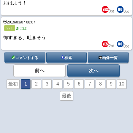
おはよう！
0
pt
0
pt
2019/03/07 08:07
971
あはは
怖すぎる、吐きそう
2
pt
0
pt
コメントする
検索
画像一覧
前へ
次へ
最初
1
2
3
4
5
6
7
8
9
10
最後