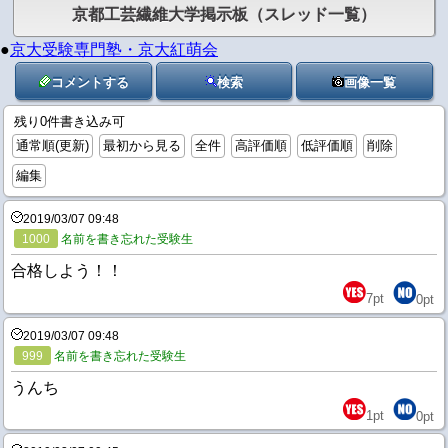
京都工芸繊維大学掲示板（スレッド一覧）
●
京大受験専門塾・京大紅萌会
コメントする
検索
画像一覧
残り0件書き込み可
通常順(更新)
最初から見る
全件
高評価順
低評価順
削除
編集
2019/03/07 09:48
1000
名前を書き忘れた受験生
合格しよう！！
7
pt
0
pt
2019/03/07 09:48
999
名前を書き忘れた受験生
うんち
1
pt
0
pt