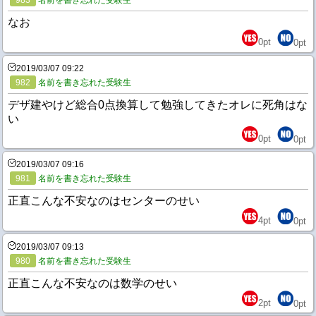
983
名前を書き忘れた受験生
なお
0
pt
0
pt
2019/03/07 09:22
982
名前を書き忘れた受験生
デザ建やけど総合0点換算して勉強してきたオレに死角はな
い
0
pt
0
pt
2019/03/07 09:16
981
名前を書き忘れた受験生
正直こんな不安なのはセンターのせい
4
pt
0
pt
2019/03/07 09:13
980
名前を書き忘れた受験生
正直こんな不安なのは数学のせい
2
pt
0
pt