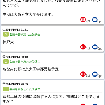
私も京大工学部受験しました。後期受験前に確定させたい
んですが。
中期は大阪府立大学受けます。
2
pt
0
pt
2014/10/13 21:51
3
名前を書き忘れた受験生
神戸大
4
pt
0
pt
2014/10/13 20:10
2
名前を書き忘れた受験生
ちなみに私は京大工学部受験予定
1
pt
0
pt
2014/10/13 20:09
1
名前を書き忘れた受験生
京都工繊の後期に出願する人に質問。前期はどこを受けま
すか？