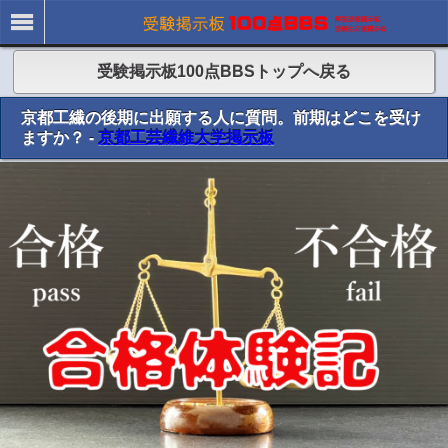
受験掲示板100点BBSトップへ戻る
京都工繊の後期に出願する人に質問。前期はどこを受け
ますか？ -
京都工芸繊維大学掲示板