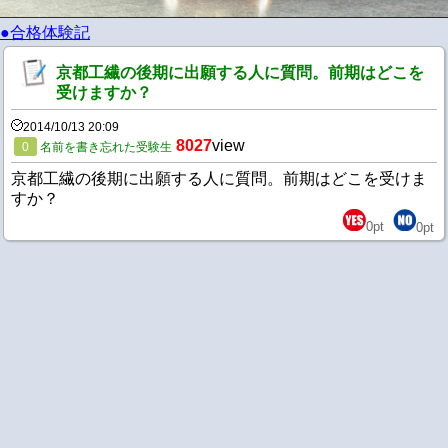
●合格体験記
京都工繊の後期に出願する人に質問。前期はどこを
受けますか？
2014/10/13 20:09
8027
view
0
名前を書き忘れた受験生
京都工繊の後期に出願する人に質問。前期はどこを受けま
すか？
0
pt
0
pt