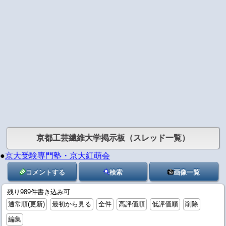
京都工芸繊維大学掲示板（スレッド一覧）
●
京大受験専門塾・京大紅萌会
コメントする
検索
画像一覧
残り989件書き込み可
通常順(更新)
最初から見る
全件
高評価順
低評価順
削除
編集