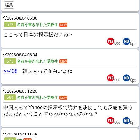
編集
2026/08/04 06:36
572
名前を書き忘れた受験生
NEW
ここって日本の掲示板だよね？
0
pt
0
pt
2026/08/04 06:34
571
名前を書き忘れた受験生
NEW
>>408
韓国人って面白いよね
0
pt
0
pt
2026/08/03 12:20
569
名前を書き忘れた受験生
NEW
中国人ってYahooの掲示板で詭弁を駆使しても反感を買う
だけだということすらわからないのかな？
0
pt
0
pt
2026/07/31 11:34