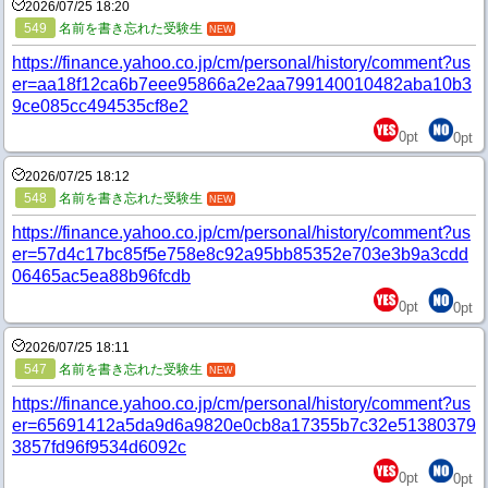
2026/07/25 18:20
549
名前を書き忘れた受験生
NEW
https://finance.yahoo.co.jp/cm/personal/history/comment?us
er=aa18f12ca6b7eee95866a2e2aa799140010482aba10b3
9ce085cc494535cf8e2
0
pt
0
pt
2026/07/25 18:12
548
名前を書き忘れた受験生
NEW
https://finance.yahoo.co.jp/cm/personal/history/comment?us
er=57d4c17bc85f5e758e8c92a95bb85352e703e3b9a3cdd
06465ac5ea88b96fcdb
0
pt
0
pt
2026/07/25 18:11
547
名前を書き忘れた受験生
NEW
https://finance.yahoo.co.jp/cm/personal/history/comment?us
er=65691412a5da9d6a9820e0cb8a17355b7c32e51380379
3857fd96f9534d6092c
0
pt
0
pt