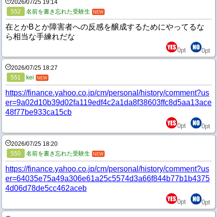
2026/07/25 19:14
552
名前を書き忘れた受験生
NEW
在とかBとか障害者への反感を醸成するためにやってるな
ら相当な手練れだな
0
pt
0
pt
2026/07/25 18:27
551
kei
NEW
https://finance.yahoo.co.jp/cm/personal/history/comment?us
er=9a02d10b39d02fa119edf4c2a1da8f38603ffc8d5aa13ace
48f77be933ca15cb
0
pt
0
pt
2026/07/25 18:20
550
名前を書き忘れた受験生
NEW
https://finance.yahoo.co.jp/cm/personal/history/comment?us
er=64035e75a49a306e61a25c5574d3a66f844b77b1b4375
4d06d78de5cc462aceb
0
pt
0
pt