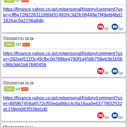
567
bzr
NEW
https://finance.yahoo.co.jp/cm/personal/history/comment?us
er=cff8e72fd226311880d314920c3d2fc08449e7f49efd4bd1
182bac0a2156a8de
0
pt
0
pt
2026/07/31 09:38
566
292
NEW
https://finance.yahoo.co.jp/cm/personal/history/comment?us
er=292eef111f3c49cfbc0d788be4790f1d458b758eb3b1b5b
c96b3dd1b67b9045b
0
pt
0
pt
2026/07/30 16:39
563
sdf
NEW
https://finance.yahoo.co.jp/cm/personal/history/comment?us
er=885f67459a6572cf50eda86b14c9a16aa0e63778f32532
dc158eb083f338d1d0
0
pt
0
pt