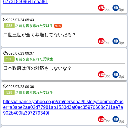
677318e09641eaaf81
0
pt
0
pt
2026/07/24 05:43
538
名前を書き忘れた受験生
NEW
二世三世が全く恭順してないだろ？
0
pt
0
pt
2026/07/23 09:37
530
名前を書き忘れた受験生
日本政府は何の対応もしないな？
0
pt
0
pt
2026/07/23 09:36
529
名前を書き忘れた受験生
https://finance.yahoo.co.jp/cm/personal/history/comment?us
er=a3abe2ae02d77981ab1533d3af0ec35970608c711ae7a
902b400fa397279349f
0
pt
0
pt