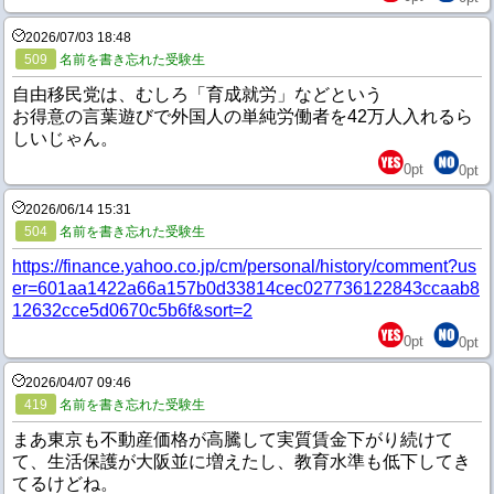
2026/07/03 18:48
509
名前を書き忘れた受験生
自由移民党は、むしろ「育成就労」などという
お得意の言葉遊びで外国人の単純労働者を42万人入れるら
しいじゃん。
0
pt
0
pt
2026/06/14 15:31
504
名前を書き忘れた受験生
https://finance.yahoo.co.jp/cm/personal/history/comment?us
er=601aa1422a66a157b0d33814cec027736122843ccaab8
12632cce5d0670c5b6f&sort=2
0
pt
0
pt
2026/04/07 09:46
419
名前を書き忘れた受験生
まあ東京も不動産価格が高騰して実質賃金下がり続けて
て、生活保護が大阪並に増えたし、教育水準も低下してき
てるけどね。