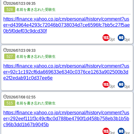
2026/07/23 09:35
528
名前を書き忘れた受験生
https://finance.yahoo.co.jp/cm/personal/history/comment?us
er=d43964e4293c72046b0738034d7ce6596fc7bb5c27f5ae
0b5f0def03c9dcd30f
0
pt
0
pt
2026/07/23 09:33
527
名前を書き忘れた受験生
https://finance.yahoo.co.jp/cm/personal/history/comment?us
er=92c1c192cf6da669633e6340c0376ce1263a902500b3d
e2f2edab91c0d37ee6e
0
pt
0
pt
2026/07/08 02:55
515
名前を書き忘れた受験生
https://finance.yahoo.co.jp/cm/personal/history/comment?us
er=292eef111f3c49cfbc0d788be4790f1d458b758eb3b1b5b
c96b3dd1b67b9045b
0
pt
0
pt