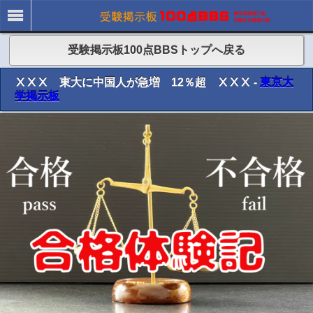
受験掲示板100点BBSトップへ戻る
ⅩⅩⅩ 東大に中国人が急増 12％超 ⅩⅩⅩ -
東京大
学掲示板