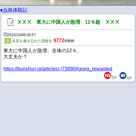
●合格体験記
ⅩⅩⅩ 東大に中国人が急増 12％超 ⅩⅩⅩ
2024/10/08 00:57
9772
view
0
名前を書き忘れた受験生
東大に中国人が急増。全体の12％。
大丈夫か？
https://bunshun.jp/articles/-/73890#goog_rewarded
2
pt
1
pt