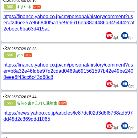
2026/07/30 06:16
560
すまいる
NEW
https://finance.yahoo.co.jp/cm/personal/history/comment?us
er=f246e357ef66840f5a15e9e6616ea38a4486a3454442caf
2ebeec6ba63d415ac
0
pt
0
pt
2026/07/29 00:38
556
yon
NEW
https://finance.yahoo.co.jp/cm/personal/history/comment?us
er=b8a32e46fdbe97d2cdad0469a691561597b42e49be240
8eee6f43cc6c43d68c8
0
pt
0
pt
2026/07/26 05:44
553
名前を書き忘れた受験生
NEW
https://news.yahoo.co.jp/articles/fe87dcf02d3d6f8768ad597
dd48d2c369ddd1065
0
pt
0
pt