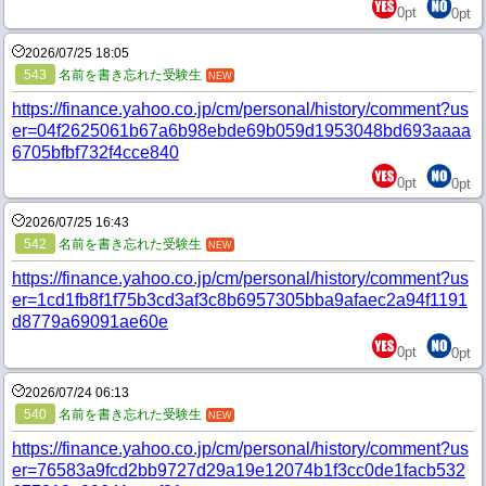
0
pt
0
pt
2026/07/25 18:05
543
名前を書き忘れた受験生
NEW
https://finance.yahoo.co.jp/cm/personal/history/comment?us
er=04f2625061b67a6b98ebde69b059d1953048bd693aaaa
6705bfbf732f4cce840
0
pt
0
pt
2026/07/25 16:43
542
名前を書き忘れた受験生
NEW
https://finance.yahoo.co.jp/cm/personal/history/comment?us
er=1cd1fb8f1f75b3cd3af3c8b6957305bba9afaec2a94f1191
d8779a69091ae60e
0
pt
0
pt
2026/07/24 06:13
540
名前を書き忘れた受験生
NEW
https://finance.yahoo.co.jp/cm/personal/history/comment?us
er=76583a9fcd2bb9727d29a19e12074b1f3cc0de1facb532