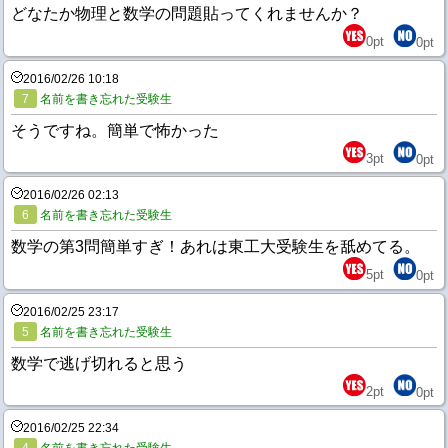
どなたか物理と数学の問題貼ってくれませんか？
0
pt
0
pt
2016/02/26 10:18
7
名前を書き忘れた受験生
そうですね。簡単で怖かった
3
pt
0
pt
2016/02/26 02:13
6
名前を書き忘れた受験生
数学の第3問簡単すぎ！あれは東工大受験生を舐めてる。
5
pt
0
pt
2016/02/25 23:17
5
名前を書き忘れた受験生
数学で逃げ切れると思う
2
pt
0
pt
2016/02/25 22:34