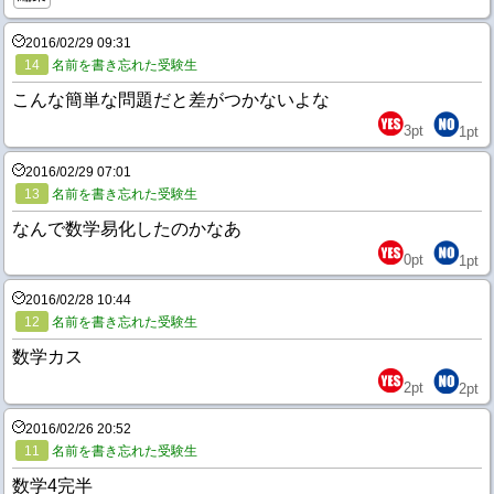
2016/02/29 09:31
14
名前を書き忘れた受験生
こんな簡単な問題だと差がつかないよな
3
pt
1
pt
2016/02/29 07:01
13
名前を書き忘れた受験生
なんで数学易化したのかなあ
0
pt
1
pt
2016/02/28 10:44
12
名前を書き忘れた受験生
数学カス
2
pt
2
pt
2016/02/26 20:52
11
名前を書き忘れた受験生
数学4完半