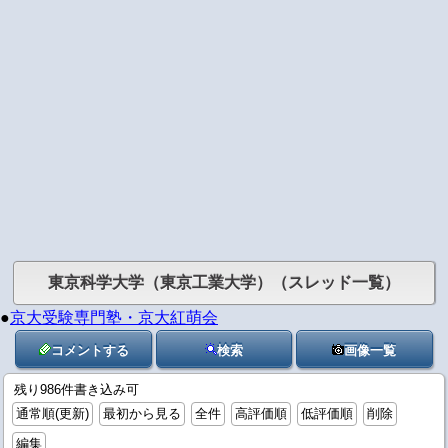
東京科学大学（東京工業大学）（スレッド一覧）
●
京大受験専門塾・京大紅萌会
コメントする
検索
画像一覧
残り986件書き込み可
通常順(更新)
最初から見る
全件
高評価順
低評価順
削除
編集