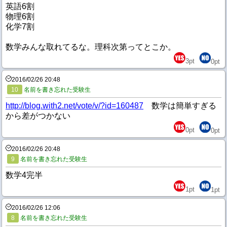
英語6割
物理6割
化学7割
数学みんな取れてるな。理科次第ってとこか。
3
pt
0
pt
2016/02/26 20:48
10
名前を書き忘れた受験生
http://blog.with2.net/vote/v/?id=160487
数学は簡単すぎる
から差がつかない
0
pt
0
pt
2016/02/26 20:48
9
名前を書き忘れた受験生
数学4完半
1
pt
1
pt
2016/02/26 12:06
8
名前を書き忘れた受験生