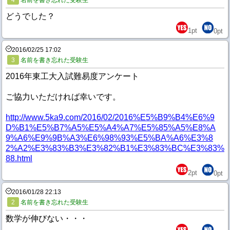
4
名前を書き忘れた受験生
どうでした？
1
pt
0
pt
2016/02/25 17:02
3
名前を書き忘れた受験生
2016年東工大入試難易度アンケート
ご協力いただければ幸いです。
http://www.5ka9.com/2016/02/2016%E5%B9%B4%E6%9
D%B1%E5%B7%A5%E5%A4%A7%E5%85%A5%E8%A
9%A6%E9%9B%A3%E6%98%93%E5%BA%A6%E3%8
2%A2%E3%83%B3%E3%82%B1%E3%83%BC%E3%83%
88.html
2
pt
0
pt
2016/01/28 22:13
2
名前を書き忘れた受験生
数学が伸びない・・・