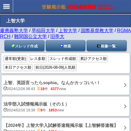
上智大学
慶應義塾大学
/
早稲田大学
/
上智大学
/
国際基督教大学
/
RGMA
RCH
/
難関国公立大学
/
旧帝大
スレッド作成
検索
画像一覧
通常順(更新)
レス多順
スレッド作成順
累計アクセス順
本日アクセス順
前日(2026-08-09)人気順
上智、英語言ったらsophia。なんかカッコいい！
2024/12/26 06:43
18
件
4377
view
法学部入試情報掲示板（その１）
2024/02/16 19:39
9
件
1853
view
【2024年】上智大学入試解答速報掲示板【上智解答速報】