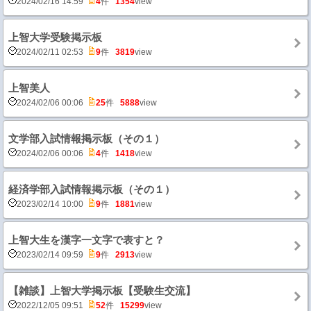
2024/02/16 14:59
4
件
1354
view
上智大学受験掲示板
2024/02/11 02:53
9
件
3819
view
上智美人
2024/02/06 00:06
25
件
5888
view
文学部入試情報掲示板（その１）
2024/02/06 00:06
4
件
1418
view
経済学部入試情報掲示板（その１）
2023/02/14 10:00
9
件
1881
view
上智大生を漢字一文字で表すと？
2023/02/14 09:59
9
件
2913
view
【雑談】上智大学掲示板【受験生交流】
2022/12/05 09:51
52
件
15299
view