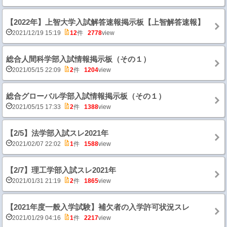
【2022年】上智大学入試解答速報掲示板【上智解答速報】
2021/12/19 15:19
12
件
2778
view
総合人間科学部入試情報掲示板（その１）
2021/05/15 22:09
2
件
1204
view
総合グローバル学部入試情報掲示板（その１）
2021/05/15 17:33
2
件
1388
view
【2/5】法学部入試スレ2021年
2021/02/07 22:02
1
件
1588
view
【2/7】理工学部入試スレ2021年
2021/01/31 21:19
2
件
1865
view
【2021年度一般入学試験】補欠者の入学許可状況スレ
2021/01/29 04:16
1
件
2217
view