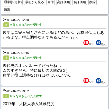
通常順(更新)
最初から見る
全件
高評価順
低評価順
削除
編集
2017/02/27 12:38
5
名前を書き忘れた受験生
数学はニ完三完もざらにいるほどの易化。合格最低点もあ
がるよな。得点調整なんてあるんだろうか。
0
pt
0
pt
2017/02/27 07:16
4
名前を書き忘れた受験生
現代史のオンパレードだったね…
ムズすぎだろ、特に最初の大問の(２)
数学と得点調整なければやばいんだが…
5
pt
0
pt
2017/02/25 19:52
3
名前を書き忘れた受験生
2017年 大阪大学入試難易度