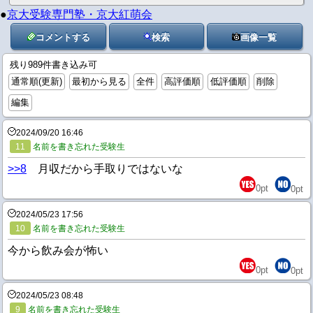
●
京大受験専門塾・京大紅萌会
コメントする
検索
画像一覧
残り989件書き込み可
通常順(更新)
最初から見る
全件
高評価順
低評価順
削除
編集
2024/09/20 16:46
11
名前を書き忘れた受験生
>>8
月収だから手取りではないな
0
pt
0
pt
2024/05/23 17:56
10
名前を書き忘れた受験生
今から飲み会が怖い
0
pt
0
pt
2024/05/23 08:48
9
名前を書き忘れた受験生