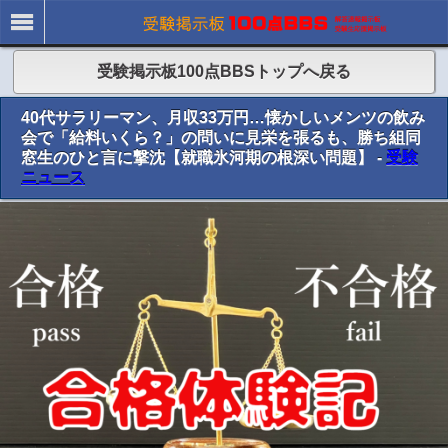
受験掲示板100点BBSトップへ戻る
40代サラリーマン、月収33万円…懐かしいメンツの飲み
会で「給料いくら？」の問いに見栄を張るも、勝ち組同
窓生のひと言に撃沈【就職氷河期の根深い問題】 -
受験
ニュース