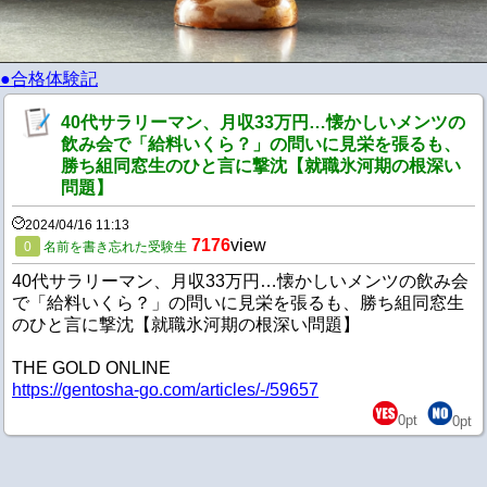
●合格体験記
40代サラリーマン、月収33万円…懐かしいメンツの
飲み会で「給料いくら？」の問いに見栄を張るも、
勝ち組同窓生のひと言に撃沈【就職氷河期の根深い
問題】
2024/04/16 11:13
7176
view
0
名前を書き忘れた受験生
40代サラリーマン、月収33万円…懐かしいメンツの飲み会
で「給料いくら？」の問いに見栄を張るも、勝ち組同窓生
のひと言に撃沈【就職氷河期の根深い問題】
THE GOLD ONLINE
https://gentosha-go.com/articles/-/59657
0
pt
0
pt