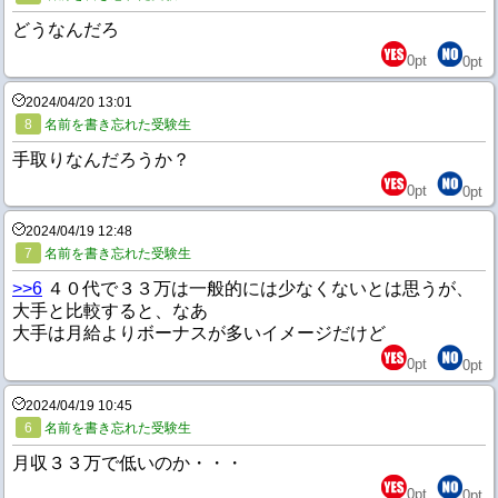
どうなんだろ
0
pt
0
pt
2024/04/20 13:01
8
名前を書き忘れた受験生
手取りなんだろうか？
0
pt
0
pt
2024/04/19 12:48
7
名前を書き忘れた受験生
>>6
４０代で３３万は一般的には少なくないとは思うが、
大手と比較すると、なあ
大手は月給よりボーナスが多いイメージだけど
0
pt
0
pt
2024/04/19 10:45
6
名前を書き忘れた受験生
月収３３万で低いのか・・・
0
pt
0
pt