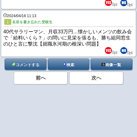
0
pt
0
pt
2024/04/16 11:13
1
名前を書き忘れた受験生
40代サラリーマン、月収33万円…懐かしいメンツの飲み会
で「給料いくら？」の問いに見栄を張るも、勝ち組同窓生
のひと言に撃沈【就職氷河期の根深い問題】
0
pt
0
pt
コメントする
検索
画像一覧
前へ
次へ