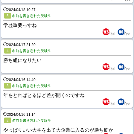
2024/04/18 10:27
5
名前を書き忘れた受験生
学歴重要っすね
0
pt
0
pt
2024/04/17 21:20
4
名前を書き忘れた受験生
勝ち組になりたい
0
pt
0
pt
2024/04/16 14:40
3
名前を書き忘れた受験生
年をとればとるほど差が開くのですね
0
pt
0
pt
2024/04/16 11:14
2
名前を書き忘れた受験生
やっぱりいい大学を出て大企業に入るのが勝ち筋か