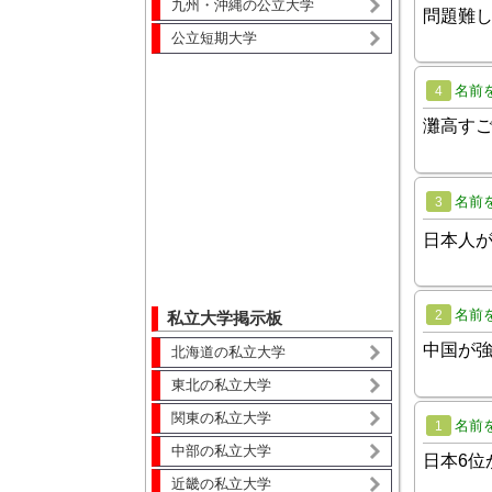
九州・沖縄の公立大学
問題難
公立短期大学
名前
4
灘高す
名前
3
日本人
名前
2
私立大学掲示板
中国が
北海道の私立大学
東北の私立大学
関東の私立大学
名前
1
中部の私立大学
日本6位
近畿の私立大学