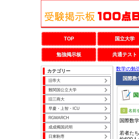
TOP
国立大学
勉強掲示板
共通テスト
数学の勉
カテゴリー
国際数
旧帝大
難関国公立大学
国
旧三商大
早慶・上智・ICU
名前
0
RGMARCH
国際数学
成成獨国武明
若者たち
日東駒専