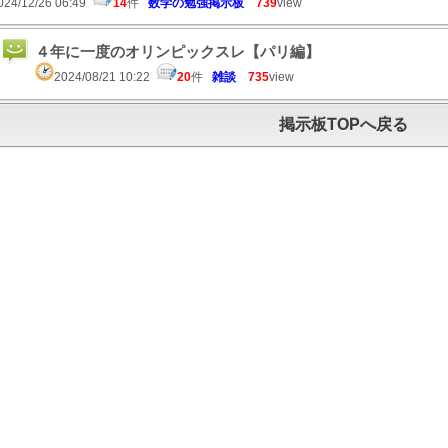
024/12/26 06:49
14
件
数学の勉強掲示板
739
view
４年に一度のオリンピックスレ【パリ編】
2024/08/21 10:22
20
件
雑談
735
view
掲示板TOPへ戻る