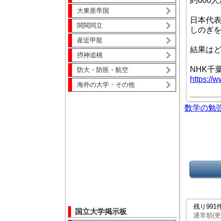
約600
大東亜帝国
日本代表
関関同立
しのぎ
産近甲龍
結果は
摂神追桃
NHK千
防大・防医・航空
https://w
海外の大学・その他
数学の勉
残り99
国立大学掲示板
通常順(更