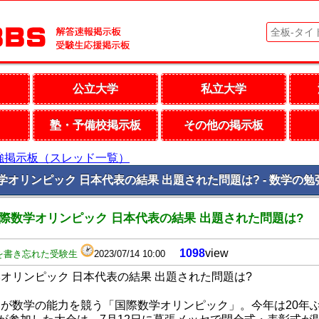
公立大学
私立大学
塾・予備校掲示板
その他の掲示板
強掲示板（スレッド一覧）
学オリンピック 日本代表の結果 出題された問題は? - 数学の
際数学オリンピック 日本代表の結果 出題された問題は?
1098
view
を書き忘れた受験生
2023/07/14 10:00
オリンピック 日本代表の結果 出題された問題は?
が数学の能力を競う「国際数学オリンピック」。今年は20年ぶ