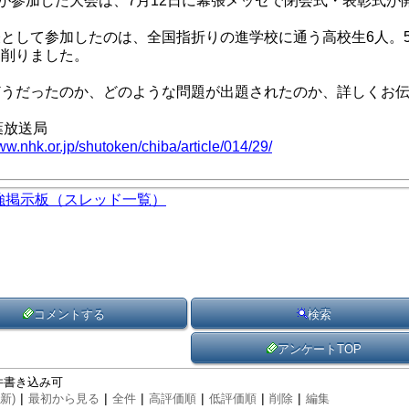
人が参加した大会は、7月12日に幕張メッセで閉会式・表彰式が
として参加したのは、全国指折りの進学校に通う高校生6人。
を削りました。
どうだったのか、どのような問題が出題されたのか、詳しくお
葉放送局
ww.nhk.or.jp/shutoken/chiba/article/014/29/
強掲示板（スレッド一覧）
コメントする
検索
アンケートTOP
1件書き込み可
|
|
|
|
|
|
新)
最初から見る
全件
高評価順
低評価順
削除
編集