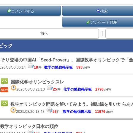
コメントする
検索
アンケートTOP
｜
前へ
ピック
そり登場の中国AI「Seed-Prover」、国際数学オリンピックで「
026/08/06 06:14
18
件
数学の勉強掲示板
595
view
国際化学オリンピックスレ
2026/08/03 21:10
25
件
化学の勉強掲示板
2796
view
NEW
数学オリンピック問題を解いてみよう。補助線を引いたらあ
2025/08/20 18:48
53
件
数学の勉強掲示板
11976
view
際数学オリンピック日本の順位