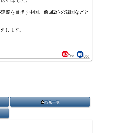
開かれました。
5連覇を目指す中国、前回2位の韓国などと
伝えします。
0
pt
0
pt
画像一覧