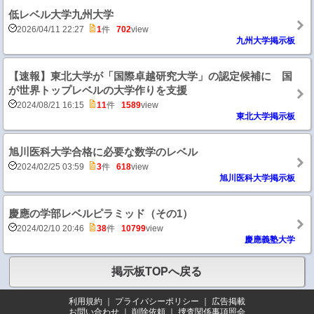
低レベル大学九州大学
2026/04/11 22:27
1
件
702
view
九州大学掲示板
【速報】東北大学が「国際卓越研究大学」の認定候補に 国
が世界トップレベルの大学作りを支援
2024/08/21 16:15
11
件
1589
view
東北大学掲示板
旭川医科大学合格に必要な数学のレベル
2024/02/25 03:59
3
件
618
view
旭川医科大学掲示板
慶應の学部レベルピラミッド（その1）
2024/02/10 20:46
38
件
10799
view
慶應義塾大学
掲示板TOPへ戻る
利用規約
｜
プライバシーポリシー
｜
広告掲載
お問い合わせ
｜
削除依頼
｜
捜査関係事項照会