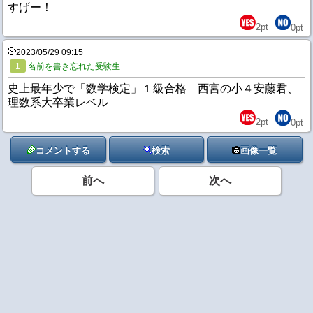
すげー！
2
pt
0
pt
2023/05/29 09:15
1
名前を書き忘れた受験生
史上最年少で「数学検定」１級合格 西宮の小４安藤君、
理数系大卒業レベル
2
pt
0
pt
コメントする
検索
画像一覧
前へ
次へ