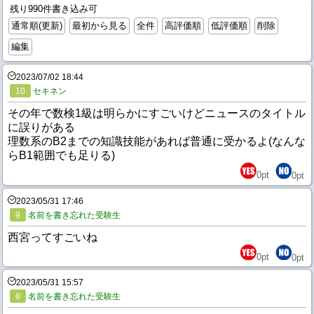
残り990件書き込み可
通常順(更新)
最初から見る
全件
高評価順
低評価順
削除
編集
2023/07/02 18:44
10
セキネン
その年で数検1級は明らかにすごいけどニュースのタイトル
に誤りがある
理数系のB2までの知識技能があれば普通に受かるよ(なんな
らB1範囲でも足りる)
0
pt
0
pt
2023/05/31 17:46
9
名前を書き忘れた受験生
西宮ってすごいね
0
pt
0
pt
2023/05/31 15:57
8
名前を書き忘れた受験生