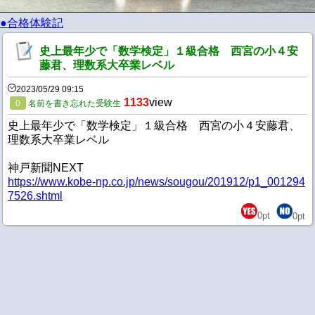
●合格体験記
史上最年少で「数学検定」１級合格 西宮の小４安
藤君、理数系大卒業レベル
2023/05/29 09:15
1133
view
0
名前を書き忘れた受験生
史上最年少で「数学検定」１級合格 西宮の小４安藤君、
理数系大卒業レベル
神戸新聞NEXT
https://www.kobe-np.co.jp/news/sougou/201912/p1_001294
7526.shtml
0
pt
0
pt