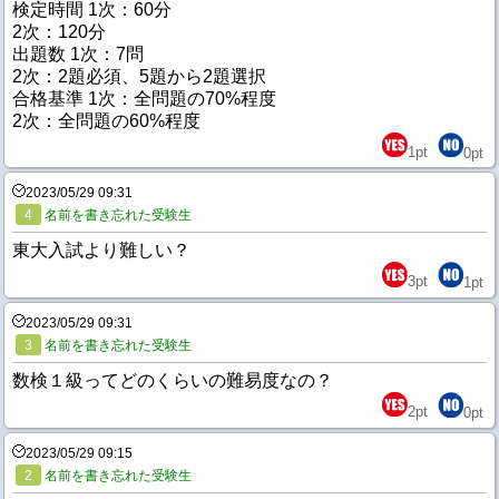
検定時間 1次：60分
2次：120分
出題数 1次：7問
2次：2題必須、5題から2題選択
合格基準 1次：全問題の70%程度
2次：全問題の60%程度
1
pt
0
pt
2023/05/29 09:31
4
名前を書き忘れた受験生
東大入試より難しい？
3
pt
1
pt
2023/05/29 09:31
3
名前を書き忘れた受験生
数検１級ってどのくらいの難易度なの？
2
pt
0
pt
2023/05/29 09:15
2
名前を書き忘れた受験生