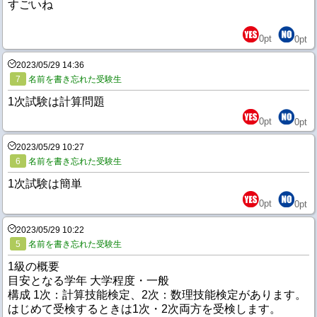
すごいね
0
pt
0
pt
2023/05/29 14:36
7
名前を書き忘れた受験生
1次試験は計算問題
0
pt
0
pt
2023/05/29 10:27
6
名前を書き忘れた受験生
1次試験は簡単
0
pt
0
pt
2023/05/29 10:22
5
名前を書き忘れた受験生
1級の概要
目安となる学年 大学程度・一般
構成 1次：計算技能検定、2次：数理技能検定があります。
はじめて受検するときは1次・2次両方を受検します。