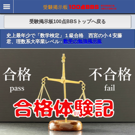
受験掲示板100点BBSトップへ戻る
史上最年少で「数学検定」１級合格 西宮の小４安藤
君、理数系大卒業レベル -
数学の勉強掲示板