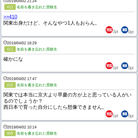
2019/04/02 21:24
412
名前を書き忘れた受験生
>>410
関東出身だけど、そんなやつ1人もおらん。
2
pt
0
pt
2019/04/02 18:29
411
名前を書き忘れた受験生
確かにな
1
pt
0
pt
2019/04/02 17:47
410
名前を書き忘れた受験生
関東では本当に京大より早慶の方が上と思っている人がい
るのでしょうか？
西日本で育った自分にしたら想像できません。
1
pt
0
pt
2019/04/02 10:14
409
名前を書き忘れた受験生