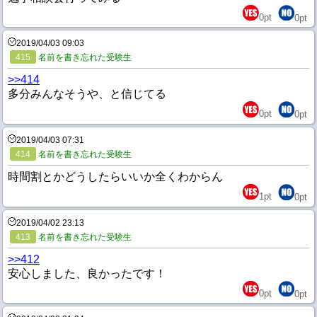
0
pt
0
pt
2019/04/03 09:03
415
名前を書き忘れた受験生
>>414
多分みんなそうや、と信じてる
0
pt
0
pt
2019/04/03 07:31
414
名前を書き忘れた受験生
時間割とかどうしたらいいか全くわからん
1
pt
0
pt
2019/04/02 23:13
413
名前を書き忘れた受験生
>>412
安心しました、良かったです！
0
pt
0
pt