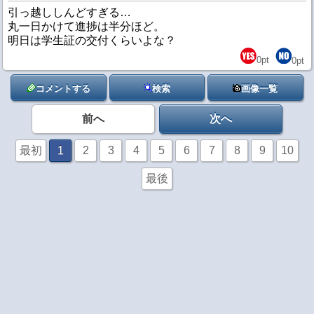
引っ越ししんどすぎる…
丸一日かけて進捗は半分ほど。
明日は学生証の交付くらいよな？
0
pt
0
pt
コメントする
検索
画像一覧
前へ
次へ
最初
1
2
3
4
5
6
7
8
9
10
最後