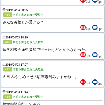
0
pt
0
pt
2019/04/04 00:25
419
名前を書き忘れた受験生
みんな英検とか受ける？
1
pt
0
pt
2019/04/03 18:19
418
名前を書き忘れた受験生
勉学相談会途中参加で行ったけどわからなかった…
0
pt
0
pt
2019/04/03 17:07
417
名前を書き忘れた受験生
５日 みやこめっせの駐車場混みますかね～。
0
pt
0
pt
2019/04/03 11:44
416
名前を書き忘れた受験生
勉学相談会行ってみる