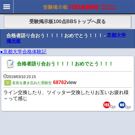
受験掲示板100点BBSトップへ戻る
合格者語り合おう！！！！おめでとう！！！ -
京都大学
掲示板
●京都大学合格体験記
合格者語り合おう！！！！おめでとう！！！
2019/03/10 23:15
68762
view
0
名前を書き忘れた受験生
ライン交換したり、ツイッター交換したりお互いお疲れ様
～って感じ
0
pt
0
pt