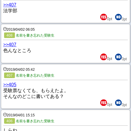
>>407
法学部
0
pt
0
pt
2019/04/02 06:05
408
名前を書き忘れた受験生
>>407
色んなところ
0
pt
0
pt
2019/04/02 05:42
407
名前を書き忘れた受験生
>>405
受験票なくても、もらえたよ。
そんなのどこに書いてある？
0
pt
0
pt
2019/04/01 15:15
406
名前を書き忘れた受験生
しらね