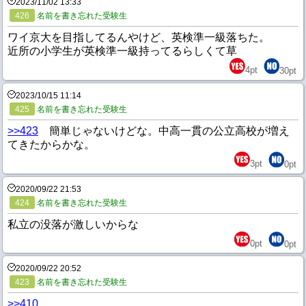
2023/11/02 13:33
426
名前を書き忘れた受験生
ワイ京大を目指してるんやけど、英検準一級落ちた。
近所の小学生が英検準一級持ってるらしくて草
4
pt
30
pt
2023/10/15 11:14
425
名前を書き忘れた受験生
>>423
簡単じゃないけどな。中高一貫の公立高校が増え
てきたからかな。
3
pt
0
pt
2020/09/22 21:53
424
名前を書き忘れた受験生
私立の没落が激しいからな
0
pt
0
pt
2020/09/22 20:52
423
名前を書き忘れた受験生
>>410