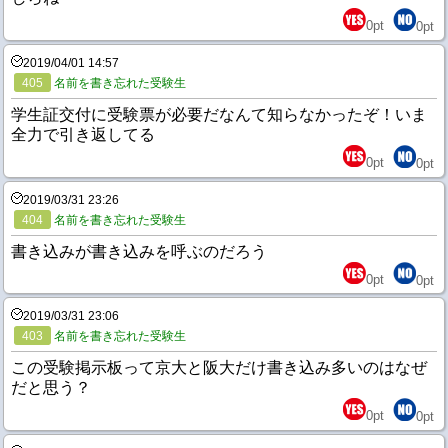
0
pt
0
pt
2019/04/01 14:57
405
名前を書き忘れた受験生
学生証交付に受験票が必要だなんて知らなかったぞ！いま
全力で引き返してる
0
pt
0
pt
2019/03/31 23:26
404
名前を書き忘れた受験生
書き込みが書き込みを呼ぶのだろう
0
pt
0
pt
2019/03/31 23:06
403
名前を書き忘れた受験生
この受験掲示板って京大と阪大だけ書き込み多いのはなぜ
だと思う？
0
pt
0
pt