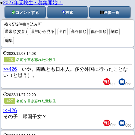
●
2027年受験生・募集開始!！
コメントする
検索
画像一覧
残り572件書き込み可
通常順(更新)
最初から見る
全件
高評価順
低評価順
削除
編集
2023/12/08 14:08
428
名前を書き忘れた受験生
>>426
いや。両親とも日本人。多分外国に行ったことな
い（と思う）。
0
pt
0
pt
2023/11/27 22:20
427
名前を書き忘れた受験生
>>426
その子、帰国子女？
0
pt
0
pt