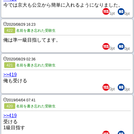
今では京大も公立から簡単に入れるようになりました。
1
pt
0
pt
2020/08/29 16:23
422
名前を書き忘れた受験生
俺は準一級目指してます。
0
pt
0
pt
2020/08/29 02:36
421
名前を書き忘れた受験生
>>419
俺も受ける
0
pt
0
pt
2019/04/04 07:41
420
名前を書き忘れた受験生
>>419
受ける
1級目指す