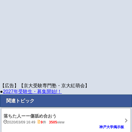
【広告】【京大受験専門塾・京大紅萌会】
●
2027年受験生・募集開始!！
関連トピック
落ちた人ーー傷舐め合おう
2020/03/09 16:49
9
件
3505
view
神戸大学掲示板