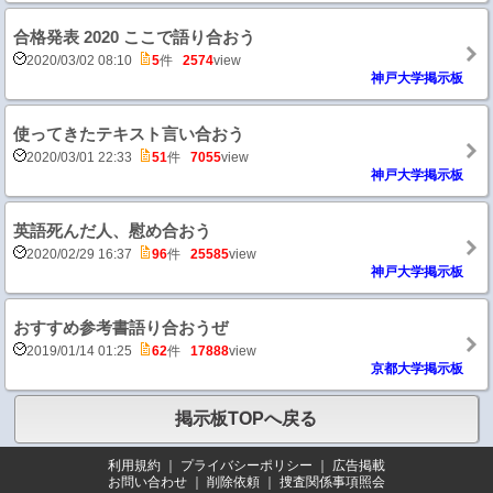
合格発表 2020 ここで語り合おう
2020/03/02 08:10
5
件
2574
view
神戸大学掲示板
使ってきたテキスト言い合おう
2020/03/01 22:33
51
件
7055
view
神戸大学掲示板
英語死んだ人、慰め合おう
2020/02/29 16:37
96
件
25585
view
神戸大学掲示板
おすすめ参考書語り合おうぜ
2019/01/14 01:25
62
件
17888
view
京都大学掲示板
掲示板TOPへ戻る
利用規約
｜
プライバシーポリシー
｜
広告掲載
お問い合わせ
｜
削除依頼
｜
捜査関係事項照会