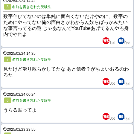
2025/02/24 14:42
8
名前を書き忘れた受験生
数字伸びてないのは単純に面白くないだけやのに、数字の
ためにやってない俺の面白さがわからん奴らばっかみたい
な事言ってるの謎 じゃあなんでYouTubeあげてるんやろ身
内でやれよ
1
pt
0
pt
2025/02/24 14:35
7
名前を書き忘れた受験生
見たけど滑り散らかしてたな あと信者？がちょいおるのわ
ろた
0
pt
0
pt
2025/02/24 00:24
6
名前を書き忘れた受験生
うらる貼ってよ
0
pt
0
pt
2025/02/23 23:55