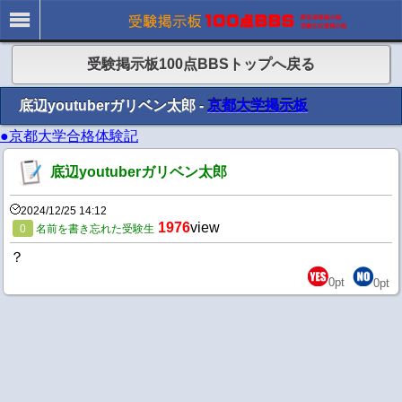
受験掲示板100点BBSトップへ戻る
底辺youtuberガリベン太郎 -
京都大学掲示板
●京都大学合格体験記
底辺youtuberガリベン太郎
2024/12/25 14:12
1976
view
0
名前を書き忘れた受験生
？
0
pt
0
pt