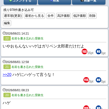
コメントする
検索
画像一覧
残り978件書き込み可
通常順(更新)
最初から見る
全件
高評価順
低評価順
削除
編集
2026/06/21 14:21
22
名前を書き忘れた受験生
いやおもんないハゲはガリベン太郎君だけだよ
16
pt
0
pt
2026/06/01 12:58
21
名前を書き忘れた受験生
>>20
ハゲにハゲって言うな！
0
pt
0
pt
2026/06/01 08:23
20
名前を書き忘れた受験生
ハゲ