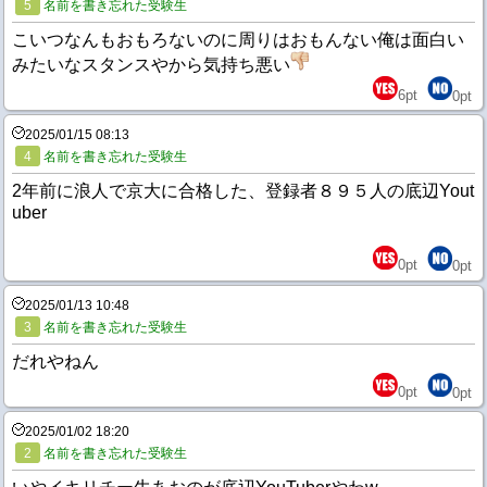
5
名前を書き忘れた受験生
こいつなんもおもろないのに周りはおもんない俺は面白い
みたいなスタンスやから気持ち悪い
6
pt
0
pt
2025/01/15 08:13
4
名前を書き忘れた受験生
2年前に浪人で京大に合格した、登録者８９５人の底辺Yout
uber
0
pt
0
pt
2025/01/13 10:48
3
名前を書き忘れた受験生
だれやねん
0
pt
0
pt
2025/01/02 18:20
2
名前を書き忘れた受験生