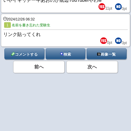
いやイキリチー牛あおのが底辺YouTuberやわw
11
pt
0
pt
2024/12/26 06:32
1
名前を書き忘れた受験生
リンク貼ってくれ
0
pt
0
pt
コメントする
検索
画像一覧
前へ
次へ