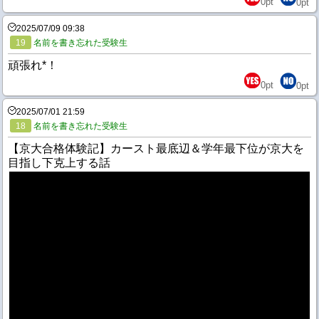
0
pt
0
pt
2025/07/09 09:38
19
名前を書き忘れた受験生
頑張れ*！
0
pt
0
pt
2025/07/01 21:59
18
名前を書き忘れた受験生
【京大合格体験記】カースト最底辺＆学年最下位が京大を
目指し下克上する話