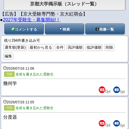
京都大学掲示板（スレッド一覧）
【広告】【京大受験専門塾・京大紅萌会】
●
2027年受験生・募集開始!！
コメントする
検索
画像一覧
残り294件書き込み可
通常順(更新)
最初から見る
全件
高評価順
低評価順
削除
編集
2026/07/16 11:06
706
名前を書き忘れた受験生
幾何学
0
pt
0
pt
2026/07/16 11:05
705
名前を書き忘れた受験生
分度器
0
pt
0
pt