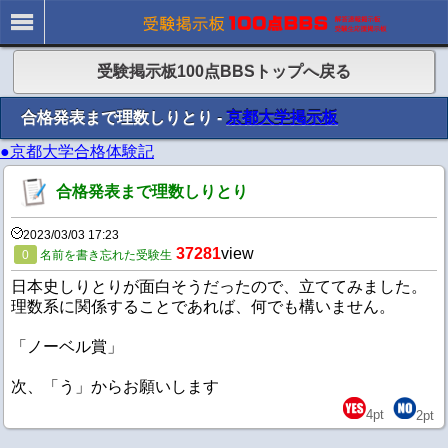
受験掲示板100点BBSトップへ戻る
合格発表まで理数しりとり -
京都大学掲示板
●京都大学合格体験記
合格発表まで理数しりとり
2023/03/03 17:23
37281
view
0
名前を書き忘れた受験生
日本史しりとりが面白そうだったので、立ててみました。
理数系に関係することであれば、何でも構いません。
「ノーベル賞」
次、「う」からお願いします
4
pt
2
pt