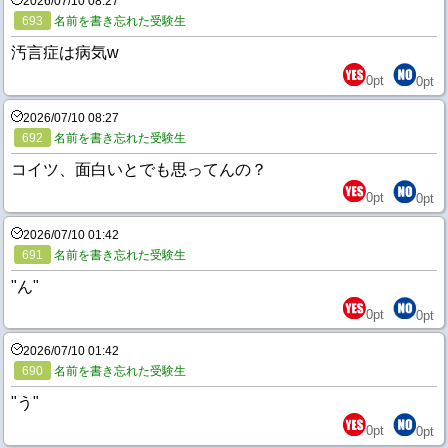
2026/07/10 08:27
693
名前を書き忘れた受験生
汚言症は病気w
0
pt
0
pt
2026/07/10 08:27
692
名前を書き忘れた受験生
コイツ、面白いとでも思ってんの？
0
pt
0
pt
2026/07/10 01:42
691
名前を書き忘れた受験生
"ん"
0
pt
0
pt
2026/07/10 01:42
690
名前を書き忘れた受験生
"う"
0
pt
0
pt