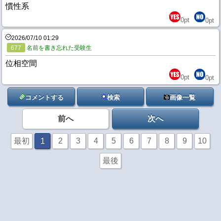
慣性系
0
pt
0
pt
2026/07/10 01:29
677
名前を書き忘れた受験生
位相空間
0
pt
0
pt
コメントする
検索
画像一覧
前へ
次へ
最初
1
2
3
4
5
6
7
8
9
10
最後