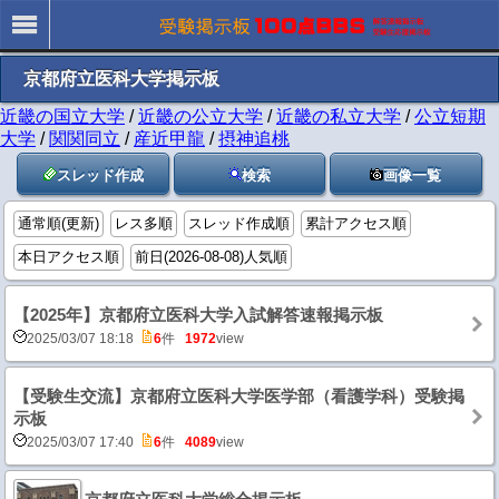
京都府立医科大学掲示板
近畿の国立大学
/
近畿の公立大学
/
近畿の私立大学
/
公立短期
大学
/
関関同立
/
産近甲龍
/
摂神追桃
スレッド作成
検索
画像一覧
通常順(更新)
レス多順
スレッド作成順
累計アクセス順
本日アクセス順
前日(2026-08-08)人気順
【2025年】京都府立医科大学入試解答速報掲示板
2025/03/07 18:18
6
件
1972
view
【受験生交流】京都府立医科大学医学部（看護学科）受験掲
示板
2025/03/07 17:40
6
件
4089
view