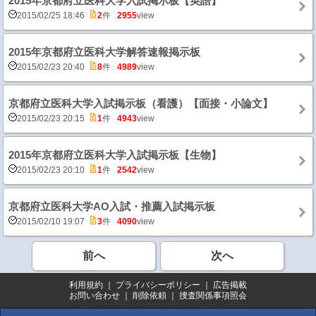
2015年京都府立医科大学入試掲示板【英語】
2015/02/25 18:46
2
件
2955
view
2015年京都府立医科大学解答速報掲示板
2015/02/23 20:40
8
件
4989
view
京都府立医科大学入試掲示板（看護）【面接・小論文】
2015/02/23 20:15
1
件
4943
view
2015年京都府立医科大学入試掲示板【生物】
2015/02/23 20:10
1
件
2542
view
京都府立医科大学AO入試・推薦入試掲示板
2015/02/10 19:07
3
件
4090
view
前へ
次へ
利用規約
｜
プライバシーポリシー
｜
広告掲載
お問い合わせ
｜
削除依頼
｜
捜査関係事項照会