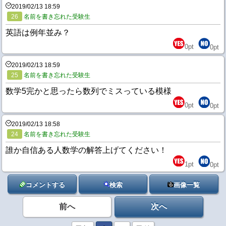
2019/02/13 18:59
26
名前を書き忘れた受験生
英語は例年並み？
0
pt
0
pt
2019/02/13 18:59
25
名前を書き忘れた受験生
数学5完かと思ったら数列でミスっている模様
0
pt
0
pt
2019/02/13 18:58
24
名前を書き忘れた受験生
誰か自信ある人数学の解答上げてください！
1
pt
0
pt
コメントする
検索
画像一覧
前へ
次へ