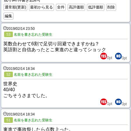
残り947件書き込み可
通常順(更新)
最初から見る
全件
高評価順
低評価順
削除
編集
2019/02/14 23:50
53
名前を書き忘れた受験生
英数合わせて6割で足切り回避できますかね？
英語割と自信あったとこ東進のと違ってショック
0
pt
0
pt
2019/02/14 18:34
52
名前を書き忘れた受験生
世界史
40/40
ごちそうさまでした。
1
pt
0
pt
2019/02/14 18:34
51
名前を書き忘れた受験生
東進で事故祭したら点数上った。