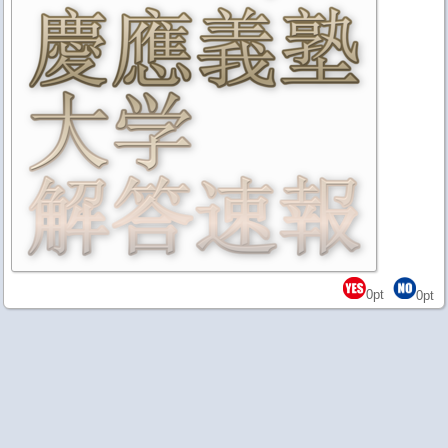
0
pt
0
pt