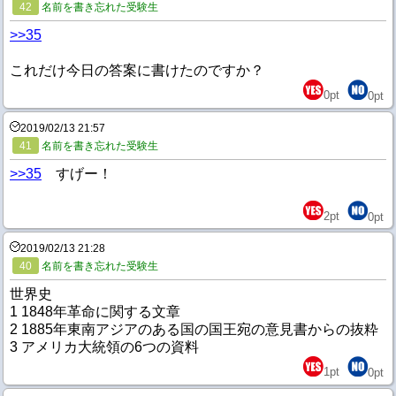
42
名前を書き忘れた受験生
>>35
これだけ今日の答案に書けたのですか？
0
pt
0
pt
2019/02/13 21:57
41
名前を書き忘れた受験生
>>35
すげー！
2
pt
0
pt
2019/02/13 21:28
40
名前を書き忘れた受験生
世界史
1 1848年革命に関する文章
2 1885年東南アジアのある国の国王宛の意見書からの抜粋
3 アメリカ大統領の6つの資料
1
pt
0
pt