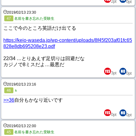
2
pt
0
pt
2019/02/13 23:30
47
名前を書き忘れた受験生
ここで今のところ英語だけ出てる
https://keio-waseda.jp/wp-content/uploads/8f45f203af01fc65
828e8db695208e23.pdf
22/34 …とりあえず足切りは回避だな
カジノで8ミスだよ…最悪だ
3
pt
0
pt
2019/02/13 23:16
46
ｋ
>>36
自分もかなり近いです
0
pt
0
pt
2019/02/13 22:00
45
名前を書き忘れた受験生