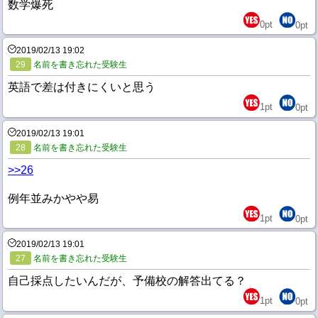
数学爆死
0
pt
0
pt
2019/02/13 19:02
29
名前を書き忘れた受験生
英語で差は付きにくいと思う
1
pt
0
pt
2019/02/13 19:01
28
名前を書き忘れた受験生
>>26
例年並みかやや易
1
pt
0
pt
2019/02/13 19:01
27
名前を書き忘れた受験生
自己採点したいんだが、予備校の解答出てる？
1
pt
0
pt