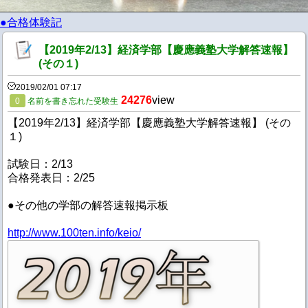
●合格体験記
【2019年2/13】経済学部【慶應義塾大学解答速報】
(その１)
2019/02/01 07:17
24276
view
0
名前を書き忘れた受験生
【2019年2/13】経済学部【慶應義塾大学解答速報】 (その
１)
試験日：2/13
合格発表日：2/25
●その他の学部の解答速報掲示板
http://www.100ten.info/keio/