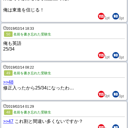
俺は東進を信じる！
1
pt
0
pt
2019/02/14 18:33
50
名前を書き忘れた受験生
俺も英語
25/34
1
pt
0
pt
2019/02/14 08:22
49
名前を書き忘れた受験生
>>48
修正入ったから25/34になったわ…
0
pt
0
pt
2019/02/14 01:29
48
名前を書き忘れた受験生
>>47
これ割と間違い多くないですか？