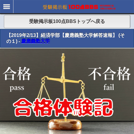
受験掲示板100点BBSトップへ戻る
【2019年2/13】経済学部【慶應義塾大学解答速報】 (そ
の１) -
慶應義塾大学