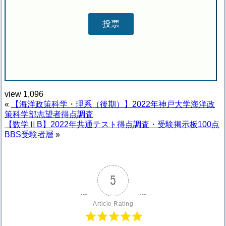
view
1,096
«
【海洋政策科学・理系（後期）】2022年神戸大学海洋政
策科学部志望者得点調査
【数学ⅡB】2022年共通テスト得点調査・受験掲示板100点
BBS受験者層
»
5
Article Rating