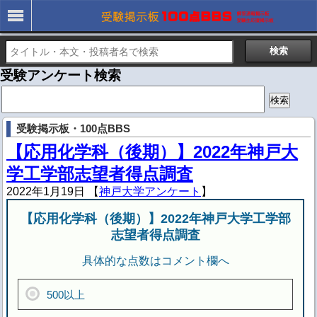
受験アンケート検索
検
索:
受験掲示板・100点BBS
【応用化学科（後期）】2022年神戸大
学工学部志望者得点調査
2022年1月19日 【
神戸大学アンケート
】
【応用化学科（後期）】2022年神戸大学工学部
志望者得点調査
具体的な点数はコメント欄へ
500以上