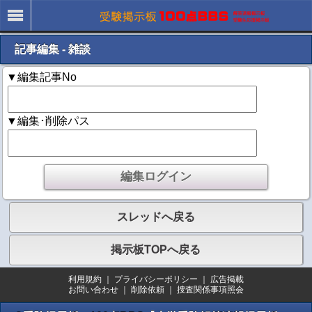
記事編集 - 雑談
▼編集記事No
▼編集･削除パス
スレッドへ戻る
掲示板TOPへ戻る
利用規約
｜
プライバシーポリシー
｜
広告掲載
お問い合わせ
｜
削除依頼
｜
捜査関係事項照会